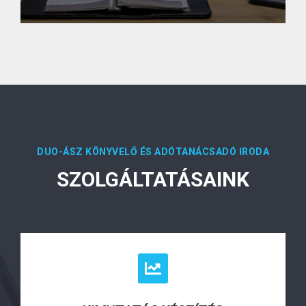
DUO-ÁSZ KÖNYVELŐ ÉS ADÓTANÁCSADÓ IRODA
SZOLGÁLTATÁSAINK