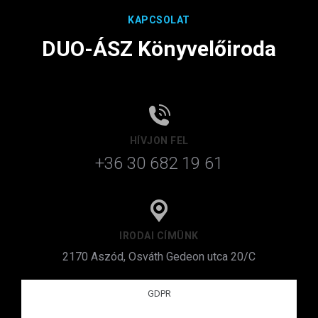
KAPCSOLAT
DUO-ÁSZ Könyvelőiroda
HÍVJON FEL
+36 30 682 19 61
IRODAI CÍMÜNK
2170 Aszód, Osváth Gedeon utca 20/C
GDPR