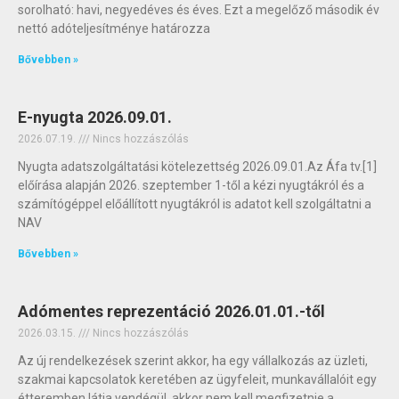
sorolható: havi, negyedéves és éves. Ezt a megelőző második év
nettó adóteljesítménye határozza
Bővebben »
E-nyugta 2026.09.01.
2026.07.19.
Nincs hozzászólás
Nyugta adatszolgáltatási kötelezettség 2026.09.01.Az Áfa tv.[1]
előírása alapján 2026. szeptember 1-től a kézi nyugtákról és a
számítógéppel előállított nyugtákról is adatot kell szolgáltatni a
NAV
Bővebben »
Adómentes reprezentáció 2026.01.01.-től
2026.03.15.
Nincs hozzászólás
Az új rendelkezések szerint akkor, ha egy vállalkozás az üzleti,
szakmai kapcsolatok keretében az ügyfeleit, munkavállalóit egy
étteremben látja vendégül, akkor nem kell megfizetnie a