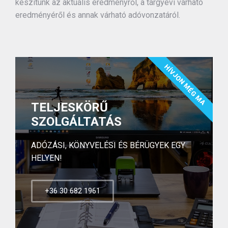
készítünk az aktuális eredményről, a tárgyévi várható
eredményéről és annak várható adóvonzatáról.
HÍVJON MÉG MA
TELJESKÖRŰ
SZOLGÁLTATÁS
ADÓZÁSI, KÖNYVELÉSI ÉS BÉRÜGYEK EGY
HELYEN!
+36 30 682 1961