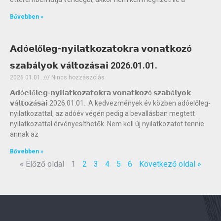
Bővebben »
𝗔𝗱ó𝗲𝗹ő𝗹𝗲𝗴-𝗻𝘆𝗶𝗹𝗮𝘁𝗸𝗼𝘇𝗮𝘁𝗼𝗸𝗿𝗮 𝘃𝗼𝗻𝗮𝘁𝗸𝗼𝘇ó
𝘀𝘇𝗮𝗯á𝗹𝘆𝗼𝗸 𝘃á𝗹𝘁𝗼𝘇á𝘀𝗮𝗶 2026.01.01.
2026.01.01.
Nincs hozzászólás
𝗔𝗱ó𝗲𝗹ő𝗹𝗲𝗴-𝗻𝘆𝗶𝗹𝗮𝘁𝗸𝗼𝘇𝗮𝘁𝗼𝗸𝗿𝗮 𝘃𝗼𝗻𝗮𝘁𝗸𝗼𝘇ó 𝘀𝘇𝗮𝗯á𝗹𝘆𝗼𝗸
𝘃á𝗹𝘁𝗼𝘇á𝘀𝗮𝗶 2026.01.01. A kedvezmények év közben adóelőleg-
nyilatkozattal, az adóév végén pedig a bevallásban megtett
nyilatkozattal érvényesíthetők. Nem kell új nyilatkozatot tennie
annak az
Bővebben »
« Előző oldal
1
2
3
4
5
6
Következő oldal »