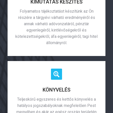
KIMUTATÁS KÉSZÍTÉS
Folyamatos tájékoztatást készítünk az Ön
részére a tárgyévi várható eredményéről és
annak várható adóvonzatáról, pénztár
egyenlegéről, kintlévőségekről és
kötelezettségekről, áfa egyenlegéről, tagi hitel
állományról.
KÖNYVELÉS
Teljeskörű egyszeres és kettős könyvelés a
hatályos jogszabályoknak megfelelően Pest
megyében és akár az egész ország területén