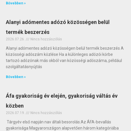
Bővebben »
Alanyi adómentes adózó közösségen belül
termék beszerzés
2026.07.26.
Nincs hozzászólás
Alanyi adómentes adózó közösségen belül termék beszerzés A
közösségi adószám közlése Ha a különleges adózói körbe
tartozó adózónak más okból van közösségi adószáma, például
szolgáltatásnyújtás
Bővebben »
Áfa gyakoriság év elején, gyakoriság váltás év
közben
2026.07.19.
Nincs hozzászólás
Tárgyév első napján nav általi besorolás:Az ÁFA-bevallás
gyakorisága Magyarországon alapvetően három kategóriába