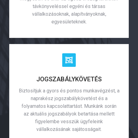
távkönyveléssel egyéni és társas
vállalkozásoknak, alapítványoknak,
egyesületeknek.
JOGSZABÁLYKÖVETÉS
Biztosítjuk a gyors és pontos munkavégzést, a
naprakész jogszabálykövetést és a
folyamatos kapcsolattartást. Munkánk során
az aktuális jogszabályok betartása mellett
figyelembe vesszük ügyfeleink
vállalkozásának sajátosságait.