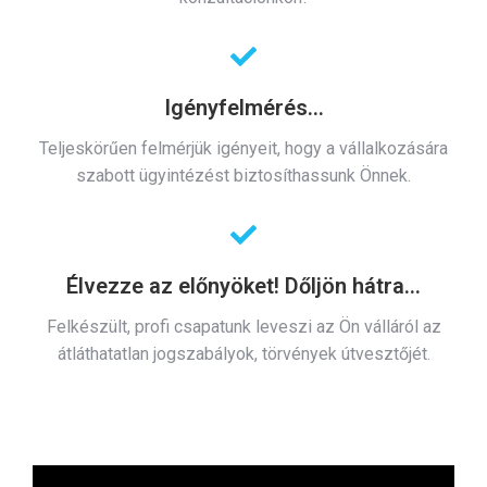
Igényfelmérés...
Teljeskörűen felmérjük igényeit, hogy a vállalkozására
szabott ügyintézést biztosíthassunk Önnek.
Élvezze az előnyöket! Dőljön hátra...
Felkészült, profi csapatunk leveszi az Ön válláról az
átláthatatlan jogszabályok, törvények útvesztőjét.