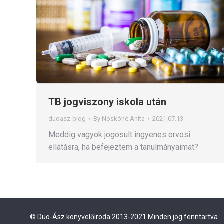
TB jogviszony iskola után
duoasz-blog
By
Noskóné Anita
2021.07.13.
Meddig vagyok jogosult ingyenes orvosi
ellátásra, ha befejeztem a tanulmányaimat?
© Duo-Ász könyvelőiroda 2013-2021 Minden jog fenntartva.