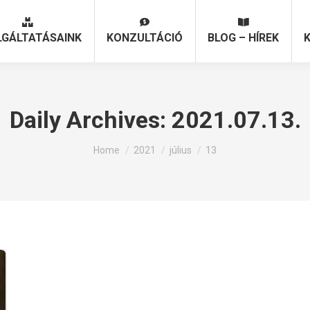
LGÁLTATÁSAINK
KONZULTÁCIÓ
BLOG – HÍREK
LGÁLTATÁSAINK
KONZULTÁCIÓ
BLOG – HÍREK
Daily Archives:
2021.07.13.
You are here:
Home
2021
július
13