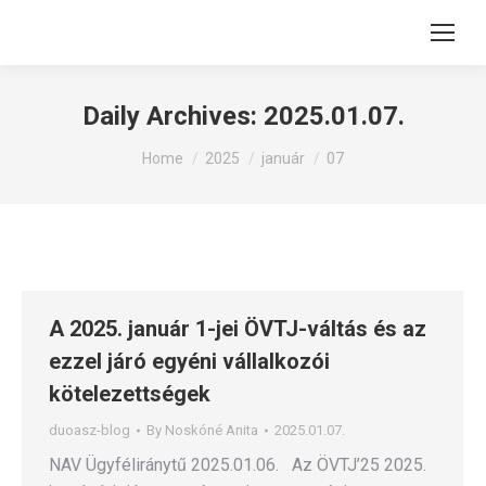
Daily Archives:
2025.01.07.
You are here:
Home
2025
január
07
A 2025. január 1-jei ÖVTJ-váltás és az
ezzel járó egyéni vállalkozói
kötelezettségek
duoasz-blog
By
Noskóné Anita
2025.01.07.
NAV Ügyféliránytű 2025.01.06. Az ÖVTJ’25 2025.