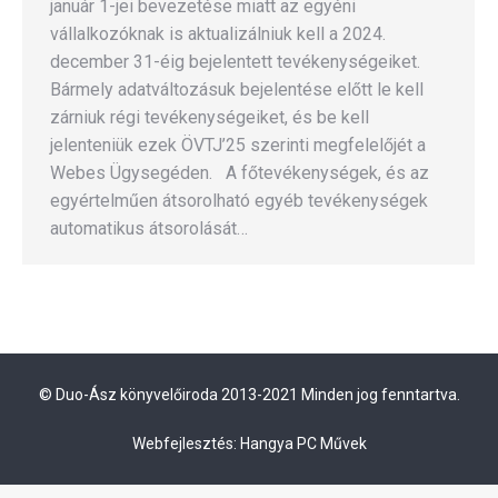
január 1-jei bevezetése miatt az egyéni
vállalkozóknak is aktualizálniuk kell a 2024.
december 31-éig bejelentett tevékenységeiket.
Bármely adatváltozásuk bejelentése előtt le kell
zárniuk régi tevékenységeiket, és be kell
jelenteniük ezek ÖVTJ’25 szerinti megfelelőjét a
Webes Ügysegéden. A főtevékenységek, és az
egyértelműen átsorolható egyéb tevékenységek
automatikus átsorolását…
© Duo-Ász könyvelőiroda 2013-2021 Minden jog fenntartva.
Webfejlesztés:
Hangya PC Művek