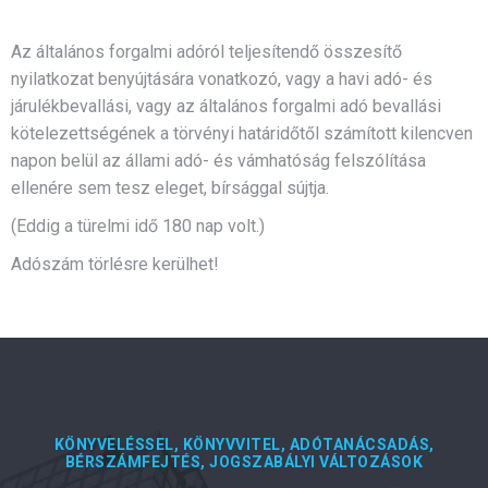
Az általános forgalmi adóról teljesítendő összesítő
nyilatkozat benyújtására vonatkozó, vagy a havi adó- és
járulékbevallási, vagy az általános forgalmi adó bevallási
kötelezettségének a törvényi határidőtől számított kilencven
napon belül az állami adó- és vámhatóság felszólítása
ellenére sem tesz eleget, bírsággal sújtja.
(Eddig a türelmi idő 180 nap volt.)
Adószám törlésre kerülhet!
KÖNYVELÉSSEL, KÖNYVVITEL, ADÓTANÁCSADÁS,
BÉRSZÁMFEJTÉS, JOGSZABÁLYI VÁLTOZÁSOK